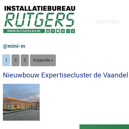
OVER ONS
@mini-m
1
2
3
Volgende »
Nieuwbouw Expertisecluster de Vaandel