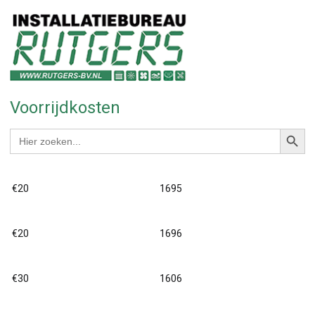
Voorrijdkosten
Zoekkno
Zoek
naar:
€20
1695
€20
1696
€30
1606