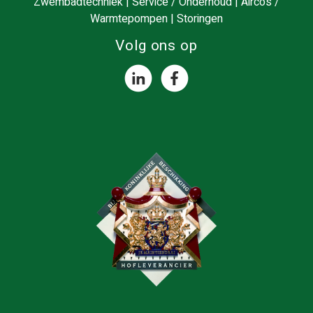
Zwembadtechniek
|
Service / Onderhoud
|
Airco’s /
Warmtepompen
|
Storingen
Volg ons op