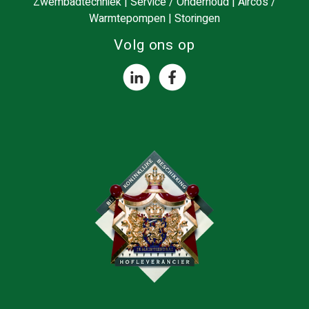
Zwembadtechniek
|
Service / Onderhoud
|
Airco’s /
Warmtepompen
|
Storingen
Volg ons op